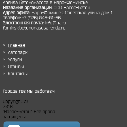
Аренда бетононасоса в Наро-Фоминске
Название организации:
ООО Насос-Бетон
Адрес офиса:
Наро-Фоминск
,
Советская улица дом 1
Телефон:
+7 (926) 846-81-56
Электронная почта:
info@naro-
fominsk.betononasosarenda.ru
Главная
Автопарк
Услуги
Отзывы
Контакты
Города где мы работаем
Copyright ©
2018
"Насос-Бетон". Все права
защищены.