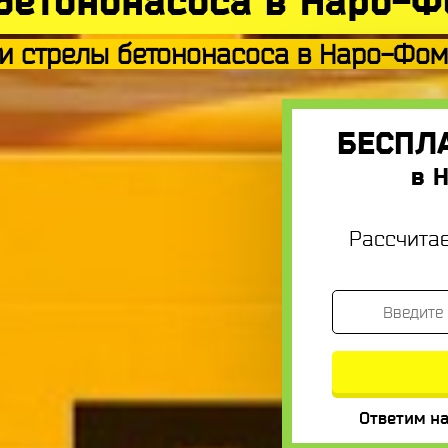
бетононасоса в Наро-
и стрелы бетононасоса в Наро-Фо
БЕСПЛ
в 
Рассчита
Ответим на