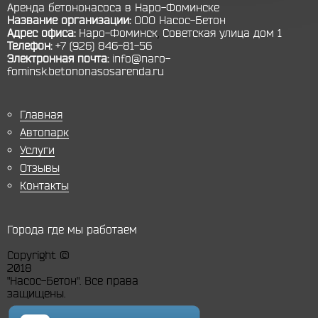
Аренда бетононасоса в Наро-Фоминске
Название организации:
ООО Насос-Бетон
Адрес офиса:
Наро-Фоминск
,
Советская улица дом 1
Телефон:
+7 (926) 846-81-56
Электронная почта:
info@naro-
fominsk.betononasosarenda.ru
Главная
Автопарк
Услуги
Отзывы
Контакты
Города где мы работаем
Copyright ©
2018
"Насос-Бетон". Все права
защищены.